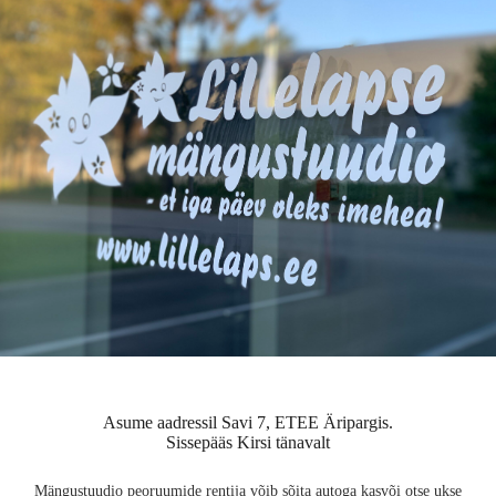
Asume aadressil Savi 7, ETEE Äripargis.
Sissepääs Kirsi tänavalt
Mängustuudio peoruumide rentija võib sõita autoga kasvõi otse ukse