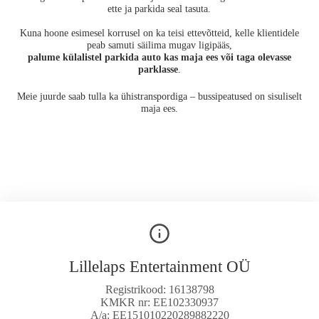
ette ja parkida seal tasuta.
Kuna hoone esimesel korrusel on ka teisi ettevõtteid, kelle klientidele
peab samuti säilima mugav ligipääs,
palume külalistel parkida auto kas maja ees või taga olevasse
parklasse
.
Meie juurde saab tulla ka ühistranspordiga – bussipeatused on sisuliselt
maja ees.
Lillelaps Entertainment OÜ
Registrikood: 16138798
KMKR nr: EE102330937
A/a: EE151010220289882220