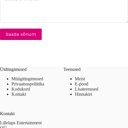
Saada sõnum
A
l
t
e
r
Üldtingimused
Teenused
n
Müügitingimused
Meist
a
Privaatsuspoliitika
E-pood
t
Kodukord
Lisateenused
i
Kontakt
Hinnakiri
v
e
:
Kontakt
Lillelaps Entertainment
OÜ