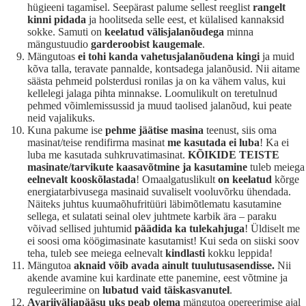
hügieeni tagamisel. Seepärast palume sellest reeglist
rangelt
kinni pidada
ja hoolitseda selle eest, et külalised kannaksid
sokke. Samuti on
keelatud välisjalanõudega
minna
mängustuudio
garderoobist kaugemale
.
Mängutoas
ei tohi kanda vahetusjalanõudena kingi
ja muid
kõva talla, teravate pannalde, kontsadega jalanõusid. Nii aitame
säästa pehmeid polsterdusi ronilas ja on ka vähem valus, kui
kellelegi jalaga pihta minnakse. Loomulikult on teretulnud
pehmed võimlemissussid ja muud taolised jalanõud, kui peate
neid vajalikuks.
Kuna pakume ise
pehme jäätise masina
teenust, siis oma
masinat/teise rendifirma masinat
me kasutada ei luba
! Ka ei
luba me kasutada suhkruvatimasinat.
KÕIKIDE TEISTE
masinate/tarvikute kaasavõtmine ja kasutamine
tuleb meiega
eelnevalt kooskõlastada
! Omaalgatuslikult
on keelatud
kõrge
energiatarbivusega masinaid suvaliselt vooluvõrku ühendada.
Näiteks juhtus kuumaõhufritüüri läbimõtlematu kasutamine
sellega, et sulatati seinal olev juhtmete karbik ära – paraku
võivad sellised juhtumid
päädida ka tulekahjuga
! Üldiselt me
ei soosi oma köögimasinate kasutamist! Kui seda on siiski soov
teha, tuleb see meiega eelnevalt
kindlasti
kokku leppida!
Mängutoa
aknaid võib avada ainult tuulutusasendisse.
Nii
akende avamine kui kardinate ette panemine, eest võtmine ja
reguleerimine on
lubatud vaid täiskasvanutel
.
Avariiväljapääsu uks
peab olema
mängutoa opereerimise ajal