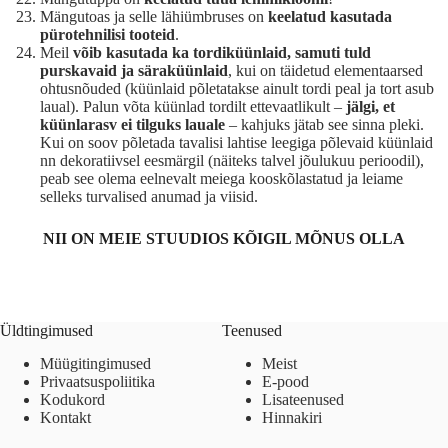
Mängutoas ja selle lähiümbruses on
keelatud kasutada
pürotehnilisi tooteid
.
Meil
võib kasutada ka tordiküünlaid, samuti tuld
purskavaid ja säraküünlaid
, kui on täidetud elementaarsed
ohtusnõuded (küünlaid põletatakse ainult tordi peal ja tort asub
laual). Palun võta küünlad tordilt ettevaatlikult –
jälgi, et
küünlarasv ei tilguks lauale
– kahjuks jätab see sinna pleki.
Kui on soov põletada tavalisi lahtise leegiga põlevaid küünlaid
nn dekoratiivsel eesmärgil (näiteks talvel jõulukuu perioodil),
peab see olema eelnevalt meiega kooskõlastatud ja leiame
selleks turvalised anumad ja viisid.
NII ON MEIE STUUDIOS KÕIGIL MÕNUS OLLA
Üldtingimused
Teenused
Müügitingimused
Meist
Privaatsuspoliitika
E-pood
Kodukord
Lisateenused
Kontakt
Hinnakiri