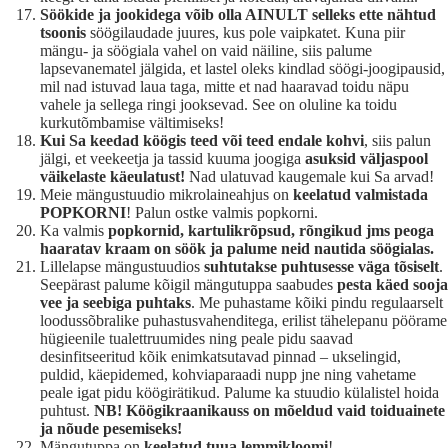
Söökide ja jookidega võib olla AINULT selleks ette nähtud
tsoonis
söögilaudade juures, kus pole vaipkatet. Kuna piir
mängu- ja söögiala vahel on vaid näiline, siis palume
lapsevanematel jälgida, et lastel oleks kindlad söögi-joogipausid,
mil nad istuvad laua taga, mitte et nad haaravad toidu näpu
vahele ja sellega ringi jooksevad. See on oluline ka toidu
kurkutõmbamise vältimiseks!
Kui Sa keedad köögis teed või teed endale kohvi
, siis palun
jälgi, et veekeetja ja tassid kuuma joogiga
asuksid väljaspool
väikelaste käeulatust!
Nad ulatuvad kaugemale kui Sa arvad!
Meie mängustuudio mikrolaineahjus on
keelatud valmistada
POPKORNI
! Palun ostke valmis popkorni.
Ka valmis
popkornid, kartulikrõpsud, rõngikud jms peoga
haaratav kraam on söök ja palume neid nautida söögialas.
Lillelapse mängustuudios
suhtutakse puhtusesse väga tõsiselt
.
Seepärast palume kõigil mängutuppa saabudes
pesta käed sooja
vee ja seebiga puhtaks
. Me puhastame kõiki pindu regulaarselt
loodussõbralike puhastusvahenditega, erilist tähelepanu pöörame
hügieenile tualettruumides ning peale pidu saavad
desinfitseeritud kõik enimkatsutavad pinnad – ukselingid,
puldid, käepidemed, kohviaparaadi nupp jne ning vahetame
peale igat pidu köögirätikud. Palume ka stuudio külalistel hoida
puhtust.
NB! Köögikraanikauss on mõeldud vaid toiduainete
ja nõude pesemiseks!
Mängutuppa on
keelatud tuua lemmikloomi
!