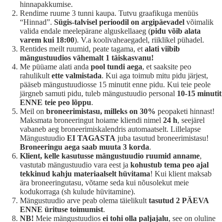
hinnapakkumise.
Rendime ruume 3 tunni kaupa. Tutvu graafikuga menüüs
“Hinnad”.
Sügis-talvisel perioodil on argipäevadel
võimalik
valida endale meelepärane alguskellaaeg (
pidu võib alata
varem kui 18:00
). V.a koolivaheaegadel, riiklikel pühadel.
Rentides meilt ruumid, peate tagama, et
alati viibib
mängustuudios vähemalt 1 täiskasvanu!
Me püüame alati anda
pool tundi aega
, et saaksite peo
rahulikult
ette valmistada
. Kui aga toimub mitu pidu järjest,
pääseb mängustuudiosse 15 minutit enne pidu. Kui teie peole
järgneb samuti pidu, tuleb mängustuudio personal
10-15 minutit
ENNE teie peo lõppu
.
Meil on
broneerimistasu, milleks on 30%
peopaketi hinnast!
Maksmata broneeringut hoiame kliendi nimel
24 h
, seejärel
vabaneb aeg broneerimiskalendris automaatselt. Lillelapse
Mängustuudio
EI TAGASTA
juba tasutud broneerimistasu!
Broneeringu aega saab muuta 3 korda
.
Klient, kelle kasutusse mängustuudio ruumid anname
,
vastutab mängustuudio vara eest ja
kohustub tema peo ajal
tekkinud kahju materiaalselt hüvitama
! Kui klient maksab
ära broneeringutasu, võtame seda kui nõusolekut meie
kodukorraga (sh kulude hüvitamine).
Mängustuudio arve peab olema täielikult
tasutud 2 PÄEVA
ENNE ürituse toimumist
.
NB!
Meie mängustuudios
ei tohi olla paljajalu
, see on oluline