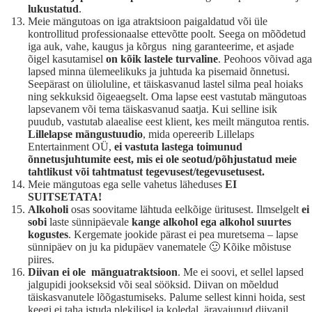
lukustatud
.
Meie mängutoas on iga atraktsioon paigaldatud või üle
kontrollitud professionaalse ettevõtte poolt. Seega on mõõdetud
iga auk, vahe, kaugus ja kõrgus ning garanteerime, et asjade
õigel kasutamisel
on kõik lastele turvaline
. Peohoos võivad aga
lapsed minna ülemeelikuks ja juhtuda ka pisemaid õnnetusi.
Seepärast on ülioluline, et täiskasvanud lastel silma peal hoiaks
ning sekkuksid õigeaegselt. Oma lapse eest vastutab mängutoas
lapsevanem või tema täiskasvanud saatja. Kui selline isik
puudub, vastutab alaealise eest klient, kes meilt mängutoa rentis.
Lillelapse mängustuudio
, mida opereerib Lillelaps
Entertainment OÜ,
ei vastuta lastega toimunud
õnnetusjuhtumite eest, mis ei ole seotud/põhjustatud meie
tahtlikust või tahtmatust tegevusest/tegevusetusest.
Meie mängutoas ega selle vahetus läheduses
EI
SUITSETATA!
Alkoholi
osas soovitame lähtuda eelkõige üritusest. Ilmselgelt
ei
sobi
laste sünnipäevale
kange alkohol ega alkohol suurtes
kogustes
. Kergemate jookide pärast ei pea muretsema – lapse
sünnipäev on ju ka pidupäev vanematele 🙂 Kõike mõistuse
piires.
Diivan ei ole mänguatraktsioon
. Me ei soovi, et sellel lapsed
jalgupidi jookseksid või seal sööksid. Diivan on mõeldud
täiskasvanutele lõõgastumiseks. Palume sellest kinni hoida, sest
keegi ei taha istuda plekilisel ja koledal, äravajunud diivanil.