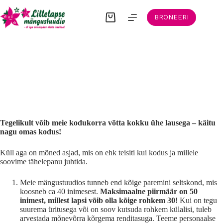
Skip
to
BRONEERI
Shopping
content
cart
Kodukord
Tegelikult võib meie kodukorra võtta kokku ühe lausega – käitu
nagu omas kodus!
Küll aga on mõned asjad, mis on ehk teisiti kui kodus ja millele
soovime tähelepanu juhtida.
Meie mängustuudios tunneb end kõige paremini seltskond, mis
koosneb ca 40 inimesest.
Maksimaalne piirmäär on 50
inimest, millest lapsi võib olla kõige rohkem 30
! Kui on tegu
suurema üritusega või on soov kutsuda rohkem külalisi, tuleb
arvestada mõnevõrra kõrgema renditasuga. Teeme personaalse